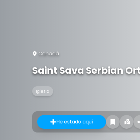
Canadá
Saint Sava Serbian O
Iglesia
He estado aquí