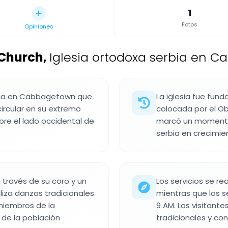
1
Fotos
Opiniones
 Church
,
Iglesia ortodoxa serbia en 
rbia en Cabbagetown que
La iglesia fue fun
ircular en su extremo
colocada por el Obi
bre el lado occidental de
marcó un momento
serbia en crecimie
a través de su coro y un
Los servicios se re
liza danzas tradicionales
mientras que los s
 miembros de la
9 AM. Los visitante
 de la población
tradicionales y co