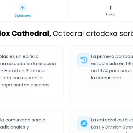
1
Fotos
Opiniones
dox Cathedral
,
Catedral ortodoxa ser
lás es un edificio
La primera parroqu
ina ubicado en la esquina
establecida en 1913
 Hamilton. El interior
en 1974 para servi
ntado con cuarenta
la comunidad.
e representan escenas
a la comunidad serbia
La catedral está u
radicionales y
East y Division Str