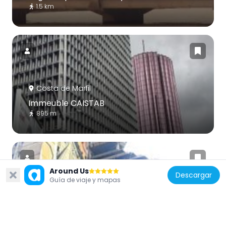
1.5 km
Costa de Marfil
Immeuble CAISTAB
895 m
Around Us
Descargar
Guía de viaje y mapas
Costa de Marfil
La Pyramide
819 m