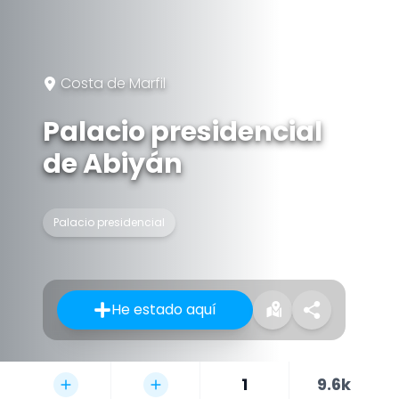
Costa de Marfil
Palacio presidencial
de Abiyán
Palacio presidencial
He estado aquí
1
9.6k