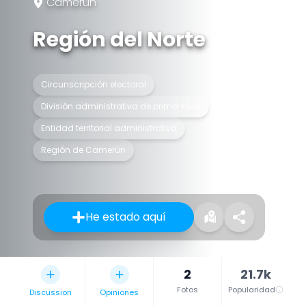
Camerún
Región del Norte
Circunscripción electoral
División administrativa de primer nivel
Entidad territorial administrativa
Región de Camerún
He estado aquí
2
21.7k
Fotos
Popularidad
Discussion
Opiniones