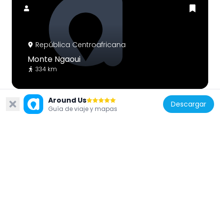
República Centroafricana
Monte Ngaoui
334 km
Around Us
Descargar
Guía de viaje y mapas
Nigeria
Parque nacional Yankari
318.1 km