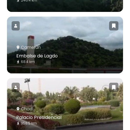
246.4 km
Camerún
Embalse de Lagdo
68.4 km
Chad
Palacio Presidencial
358.5 km