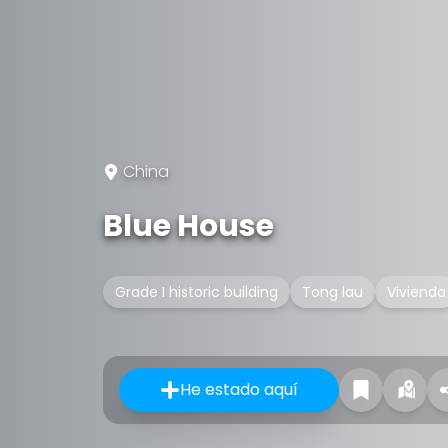
China
Blue House
Grade I historic building
Tong lau
Vivienda
He estado aquí