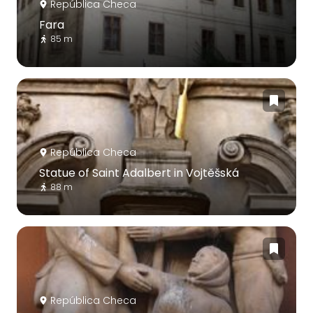
República Checa
Fara
85 m
República Checa
Statue of Saint Adalbert in Vojtěšská
88 m
República Checa