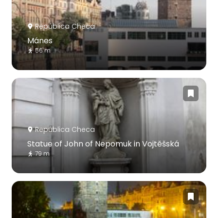
República Checa
Mánes
56 m
República Checa
Statue of John of Nepomuk in Vojtěšská
79 m