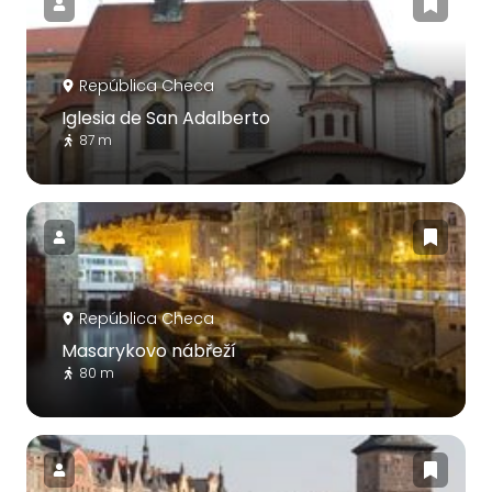
República Checa
Iglesia de San Adalberto
87 m
República Checa
Masarykovo nábřeží
80 m