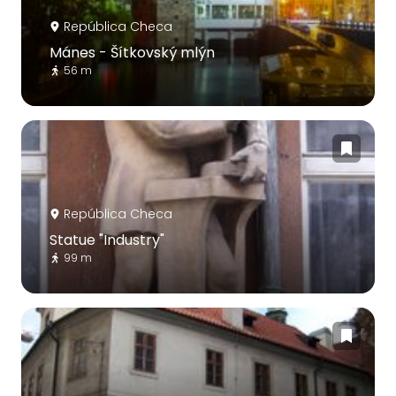
República Checa
Mánes - Šítkovský mlýn
56 m
República Checa
Statue "Industry"
99 m