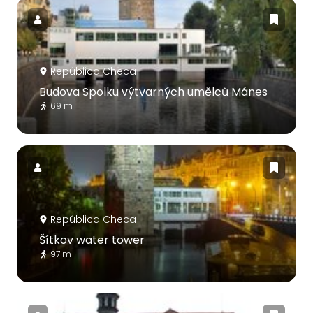
República Checa
Budova Spolku výtvarných umělců Mánes
69 m
República Checa
Šítkov water tower
97 m