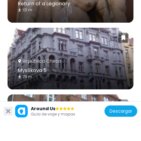
Return of a Legionary
101 m
República Checa
Myslíkova 5
79 m
Around Us
Descargar
Guía de viaje y mapas
República Checa
Myslíkova 6