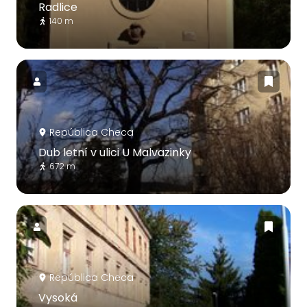
Radlice
140 m
República Checa
Dub letní v ulici U Malvazinky
672 m
República Checa
Vysoká