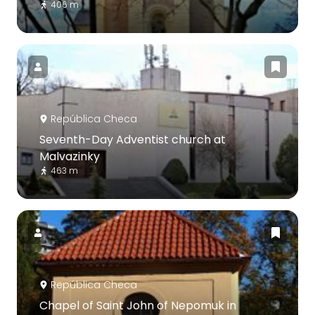
406 m
República Checa
Seventh-Day Adventist church at
Malvazinky
463 m
República Checa
Chapel of Saint John of Nepomuk in