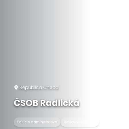
República Checa
ČSOB Radlická
Edificio administrativo
Residencia oficial