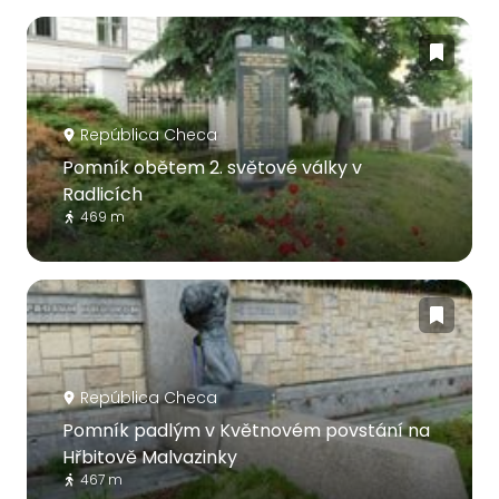
República Checa
Pomník obětem 2. světové války v
Radlicích
469 m
República Checa
Pomník padlým v Květnovém povstání na
Hřbitově Malvazinky
467 m