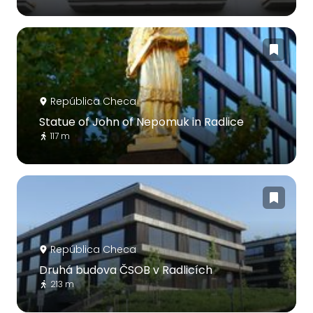
República Checa
Statue of John of Nepomuk in Radlice
117 m
República Checa
Druhá budova ČSOB v Radlicích
213 m