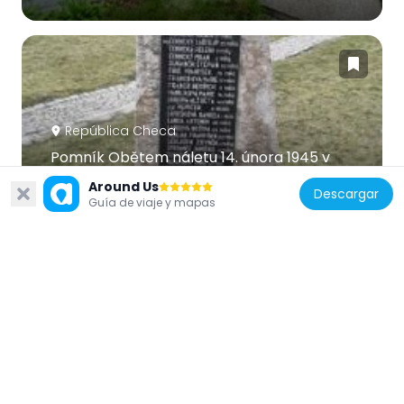
República Checa
Pomník Obětem náletu 14. února 1945 v
Radlicích
Around Us
Descargar
124 m
Guía de viaje y mapas
República Checa
Relation of Nature and Technology
139 m