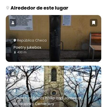
Alrededor de este lugar
República Checa
Poetry jukebox
430 m
República Checa
Church of Saints Philip and James at
Malvazinky Cemetery