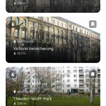
218 m
Alemania
Victoria Versicherung
237 m
Alemania
Theodor-Wolff-Park
299 m