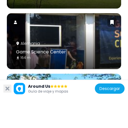
Alemania
Game Science Center
164 m
Around Us
Descargar
Guía de viaje y mapas
Alemania
Besselpark
96 m