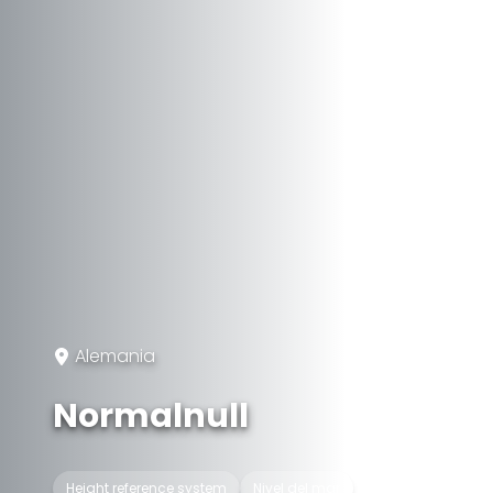
Alemania
Normalnull
Height reference system
Nivel del mar