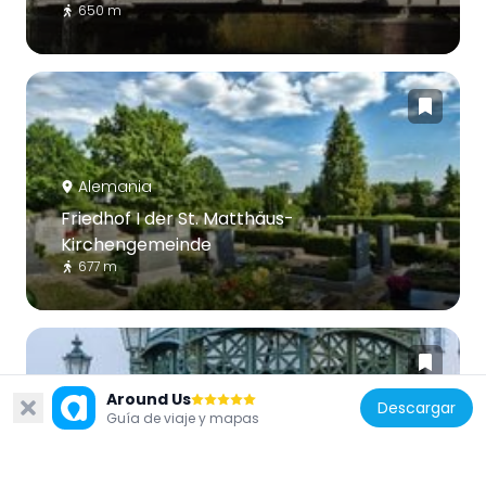
650 m
Alemania
Friedhof I der St. Matthäus-
Kirchengemeinde
677 m
Around Us
Descargar
Guía de viaje y mapas
Alemania
Café Achteck Leuthener Platz