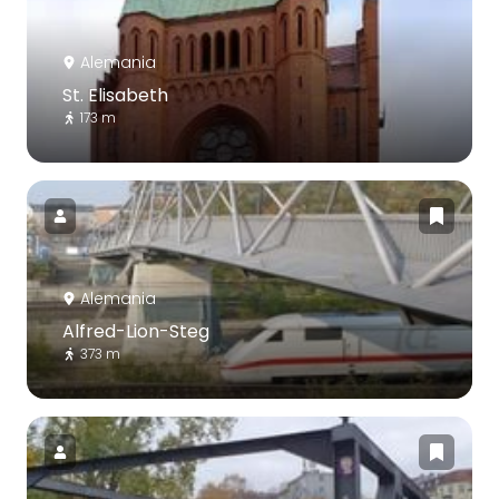
Alemania
St. Elisabeth
173 m
Alemania
Alfred-Lion-Steg
373 m