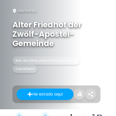
Alemania
Alter Friedhof der
Zwölf-Apostel-
Gemeinde
Bien de interés patrimonial (Alemania)
Cementerio
He estado aquí
1
3.4k