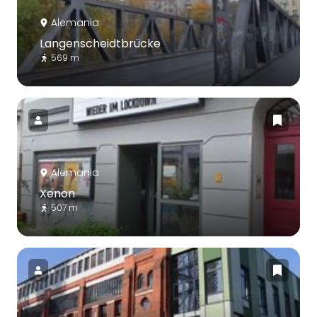
Alemania
Langenscheidtbrücke
569 m
Alemania
Xenon
507 m