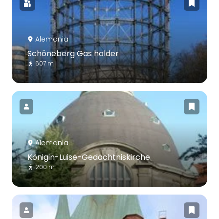
Alemania
Schöneberg Gas holder
607 m
Alemania
Königin-Luise-Gedächtniskirche
200 m