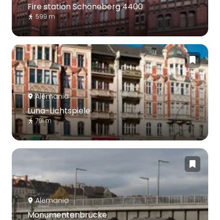
Fire station Schöneberg 4400
599 m
Alemania
Luna-Lichtspiele
701 m
Alemania
Monumentenbrücke