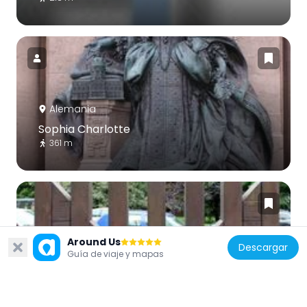
Alemania
Sophia Charlotte
361 m
Around Us
Descargar
Alemania
Guía de viaje y mapas
Erinnerung
286 m