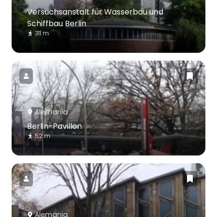
Versuchsanstalt für Wasserbau und
Schiffbau Berlin
311 m
Alemania
Berlin-Pavillon
52 m
Alemania