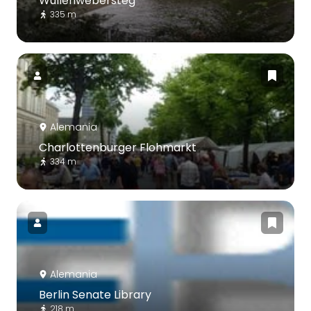
Wullenwebersteg
335 m
Alemania
Charlottenburger Flohmarkt
334 m
Alemania
Berlin Senate Library
218 m