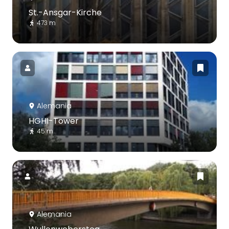
St.-Ansgar-Kirche
473 m
Alemania
HGHI-Tower
45 m
Alemania