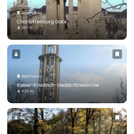
Alemania
Charlottenburg Gate
367 m
Alemania
Kaiser-Friedrich-Gedächtniskirche
424 m