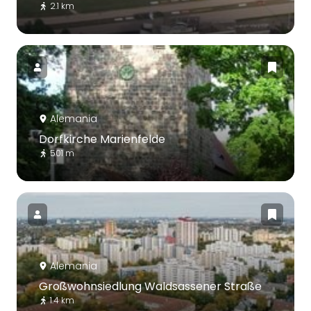
2.1 km
Alemania
Dorfkirche Marienfelde
501 m
Alemania
Großwohnsiedlung Waldsassener Straße
1.4 km