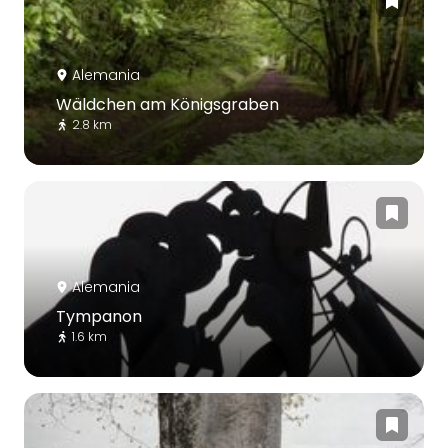
Alemania
Wäldchen am Königsgraben
2.8 km
Alemania
Tympanon
1.6 km