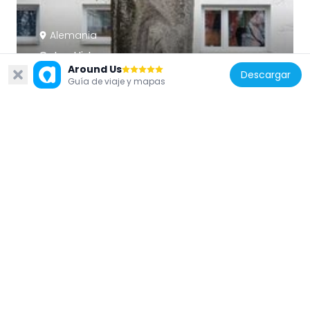
Alemania
Guter Hirte
Around Us
878 m
Descargar
Guía de viaje y mapas
Alemania
Discus Thrower
1.7 km