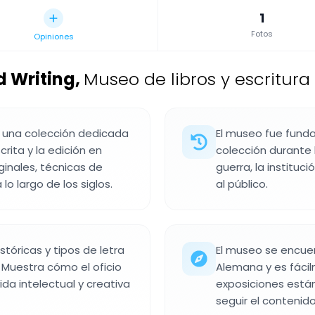
1
Fotos
Opiniones
 Writing
,
Museo de libros y escritura
es una colección dedicada
El museo fue funda
crita y la edición en
colección durante 
ginales, técnicas de
guerra, la institu
lo largo de los siglos.
al público.
tóricas y tipos de letra
El museo se encuent
 Muestra cómo el oficio
Alemana y es fácil
vida intelectual y creativa
exposiciones están
seguir el contenid