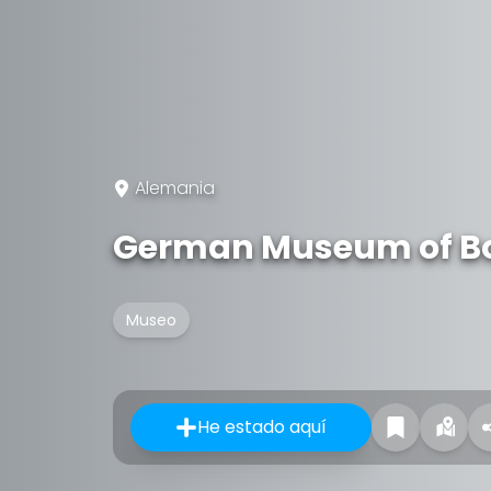
Alemania
German Museum of Bo
Museo
He estado aquí