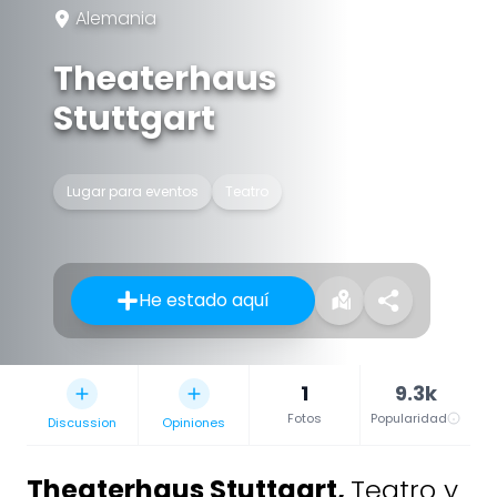
Alemania
Theaterhaus
Stuttgart
Lugar para eventos
Teatro
He estado aquí
1
9.3k
Fotos
Popularidad
Discussion
Opiniones
Theaterhaus Stuttgart
,
Teatro y