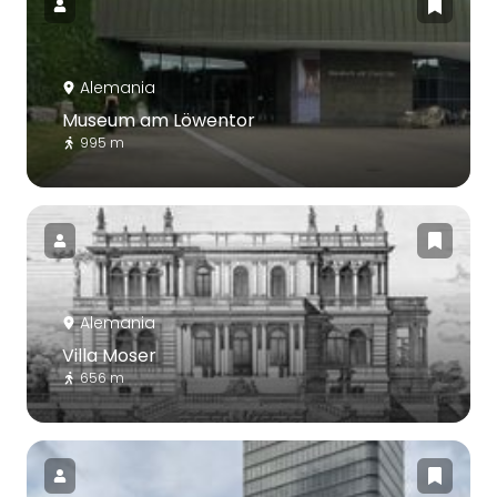
Alemania
Museum am Löwentor
995 m
Alemania
Villa Moser
656 m