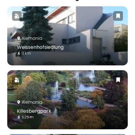
Alemania
Weissenhofsiedlung
1.1 km
Alemania
Killesbergpark
625 m