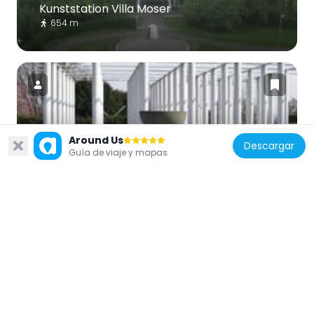
Kunststation Villa Moser
654 m
Alemania
Around Us
Descargar
Guía de viaje y mapas
Stangenwald
600 m
Alemania
Bastion Leibfried