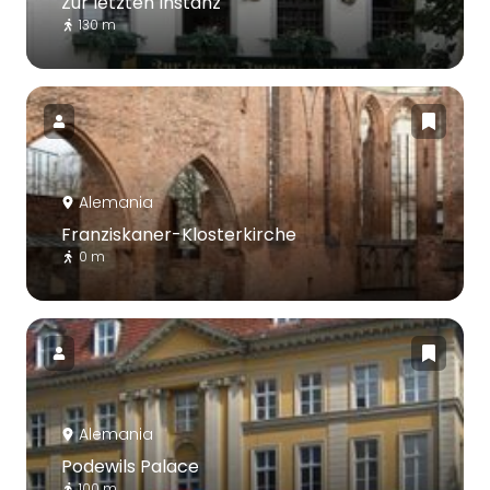
Zur letzten Instanz
130 m
Alemania
Franziskaner-Klosterkirche
0 m
Alemania
Podewils Palace
100 m