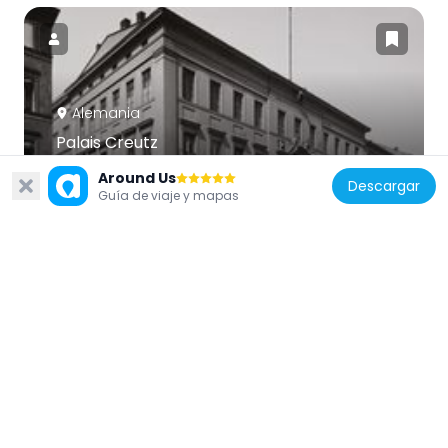
Alemania
Palais Creutz
148 m
Around Us
Descargar
Guía de viaje y mapas
Alemania
Parochialkirchhof
138 m