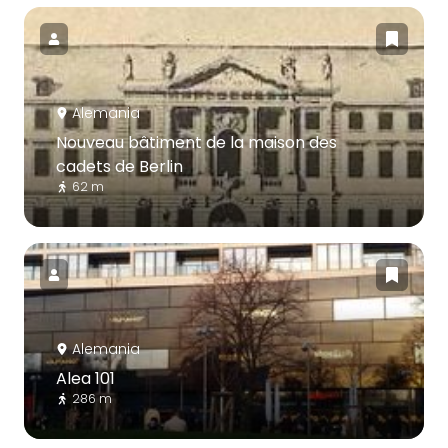
Alemania
Nouveau bâtiment de la maison des
cadets de Berlin
62 m
Alemania
Alea 101
286 m