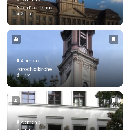
Altes Stadthaus
251 m
Alemania
Parochialkirche
157 m
Alemania