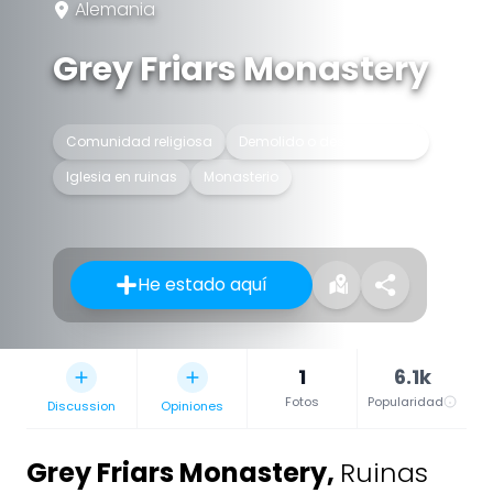
Alemania
Grey Friars Monastery
Comunidad religiosa
Demolido o desaparecido
Iglesia en ruinas
Monasterio
He estado aquí
1
6.1k
Fotos
Popularidad
Discussion
Opiniones
Grey Friars Monastery
,
Ruinas