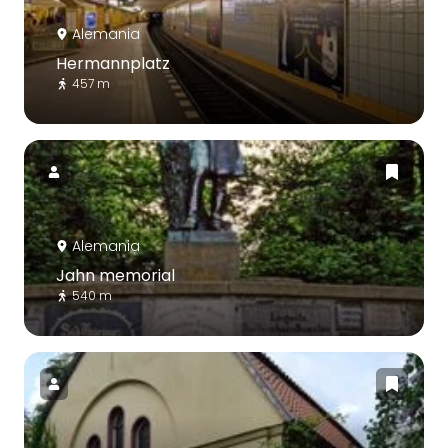
Alemania
Hermannplatz
457 m
Alemania
Jahn memorial
540 m