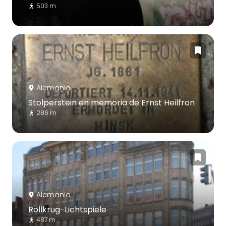
503 m
Alemania
Stolperstein en memoria de Ernst Heilfron
286 m
Alemania
Rollkrug-Lichtspiele
487 m