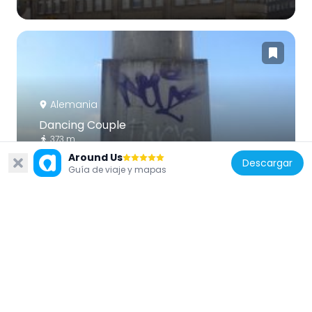
Alemania
Dancing Couple
373 m
Around Us
Descargar
Guía de viaje y mapas
Alemania
Stolperstein en memoria de Rachel Adler
280 m