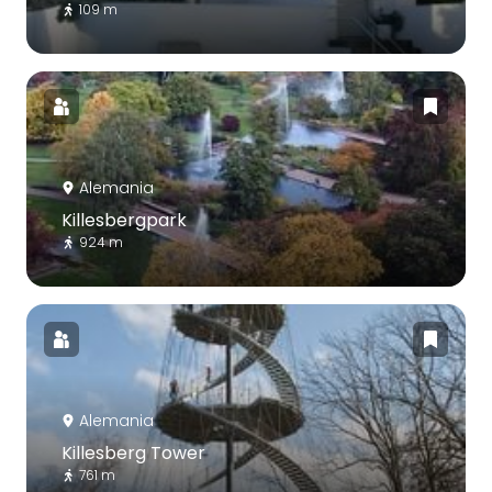
109 m
Alemania
Killesbergpark
924 m
Alemania
Killesberg Tower
761 m