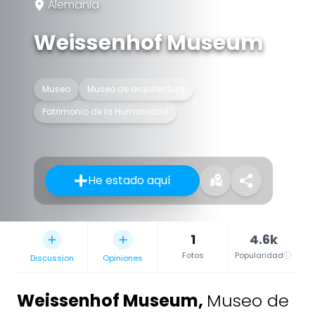
Alemania
Weissenhof Museum
Museo
Museo de arquitectura
Patrimonio de la Humanidad
He estado aquí
1
4.6k
Fotos
Popularidad
Discussion
Opiniones
Weissenhof Museum
,
Museo de