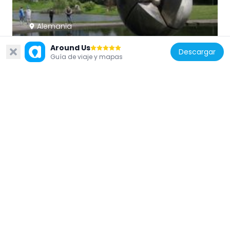
Alemania
Egelsee
Around Us
Descargar
585 m
Guía de viaje y mapas
Alemania
Villa Roser
1 km