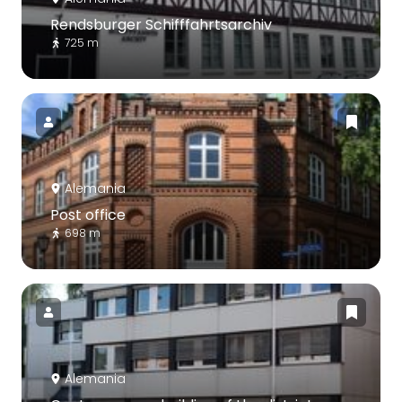
Rendsburger Schifffahrtsarchiv
725 m
Alemania
Post office
698 m
Alemania