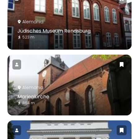
Alemania
Jüdisches Museum Rendsburg
523 m
Alemania
Marienkirche
864 m