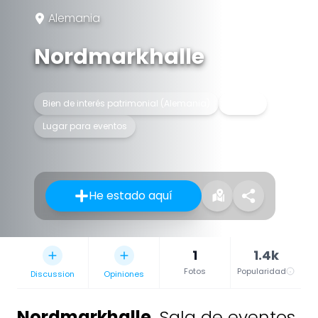
Alemania
Nordmarkhalle
Bien de interés patrimonial (Alemania)
Edificio
Lugar para eventos
He estado aquí
1
1.4k
Fotos
Popularidad
Discussion
Opiniones
Nordmarkhalle
,
Sala de eventos