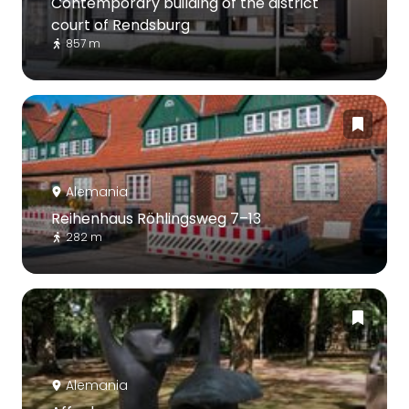
Contemporary building of the district
court of Rendsburg
857 m
Alemania
Reihenhaus Röhlingsweg 7–13
282 m
Alemania