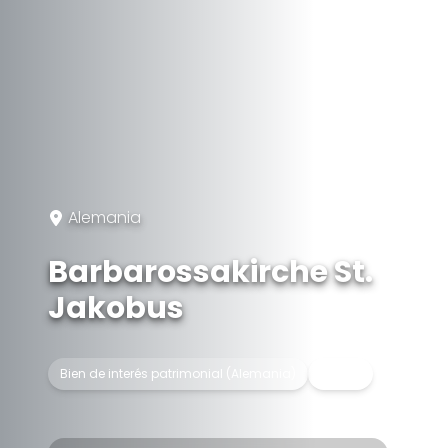
Alemania
Barbarossakirche St.
Jakobus
Bien de interés patrimonial (Alemania)
Iglesia