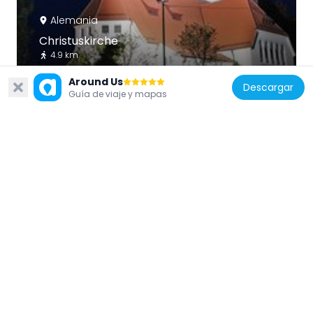
Alemania
Christuskirche
4.9 km
Around Us
Descargar
Guía de viaje y mapas
Alemania
Rehgebirge und Pfuhlbach
3.7 km