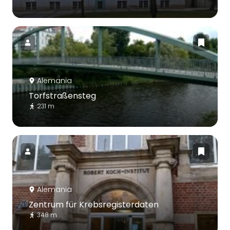
Alemania
Torfstraßensteg
231 m
Alemania
Zentrum für Krebsregisterdaten
348 m