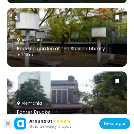
Alemania
Reading garden at the Schiller Library
706 m
Alemania
Föhrer Brücke
511 m
Around Us
Descargar
Guía de viaje y mapas