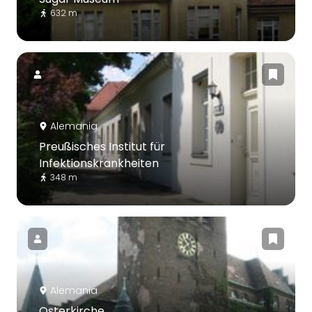
632 m
Alemania
Preußisches Institut für
Infektionskrankheiten
348 m
Alemania
Osterkirche