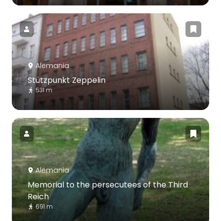
Alemania
Stützpunkt Zeppelin
531 m
Alemania
Memorial to the persecutees of the Third
Reich
691 m