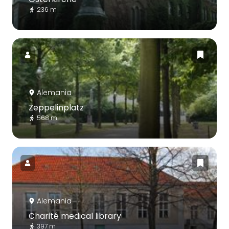
236 m
Alemania
Zeppelinplatz
568 m
Alemania
Charité medical library
397 m