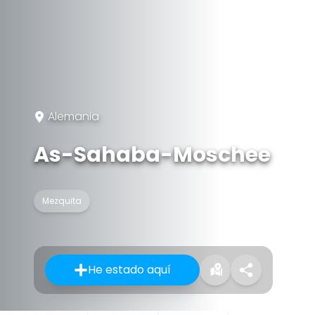
Alemania
As-Sahaba-Moschee
Mezquita
He estado aquí