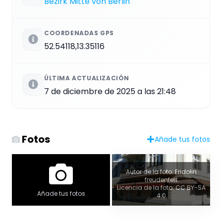
Bezirk Mitte von Berlin
COORDENADAS GPS
52.54118,13.35116
ÚLTIMA ACTUALIZACIÓN
7 de diciembre de 2025 a las 21:48
Fotos
Añade tus fotos
Autor de la foto: Fridolin
freudenfett
Licencia de la foto: CC BY-SA
Añade tus fotos
4.0