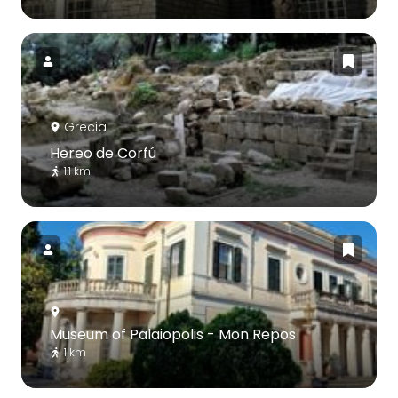
Grecia
Hereo de Corfú
1.1 km
Museum of Palaiopolis - Mon Repos
1 km