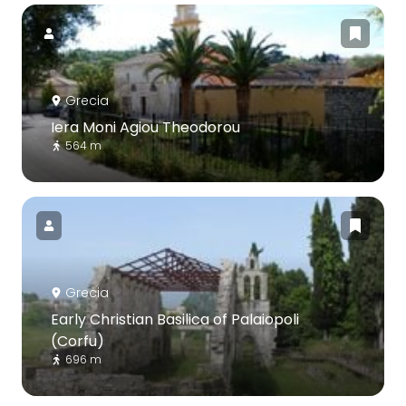
Grecia
Iera Moni Agiou Theodorou
564 m
Grecia
Early Christian Basilica of Palaiopoli
(Corfu)
696 m