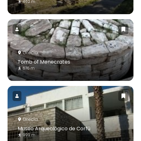
462 m
Grecia
Tomb of Menecrates
676 m
Grecia
Museo Arqueológico de Corfú
999 m