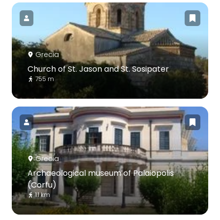
Grecia
Church of St. Jason and St. Sosipater
755 m
Grecia
Archaeological museum of Palaiopolis
(Corfu)
1.1 km