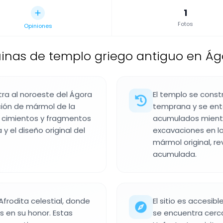
1
Fotos
Opiniones
inas de templo griego antiguo en Ág
tra al noroeste del Ágora
El templo se const
ción de mármol de la
temprana y se ent
an cimientos y fragmentos
acumulados mientra
y el diseño original del
excavaciones en lo
mármol original, re
acumulada.
Afrodita celestial, donde
El sitio es accesib
s en su honor. Estas
se encuentra cerca