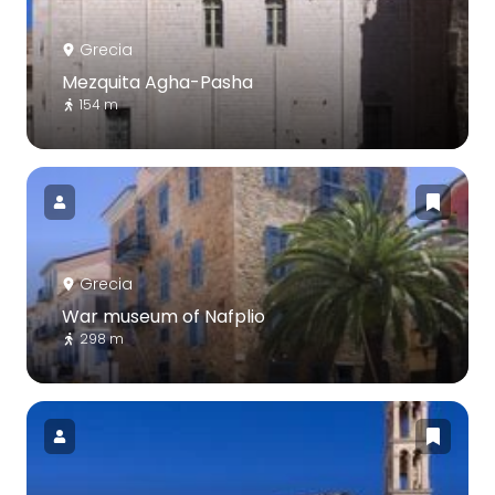
Grecia
Mezquita Agha-Pasha
154 m
Grecia
War museum of Nafplio
298 m