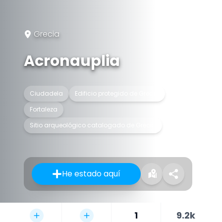
Grecia
Acronauplia
Ciudadela
Edificio protegido de Grecia
Fortaleza
Sitio arqueológico catalogado de Grecia
He estado aquí
1
9.2k