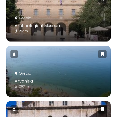
Grecia
Archaelogical Museum
212 m
Grecia
Arvanitia
293 m