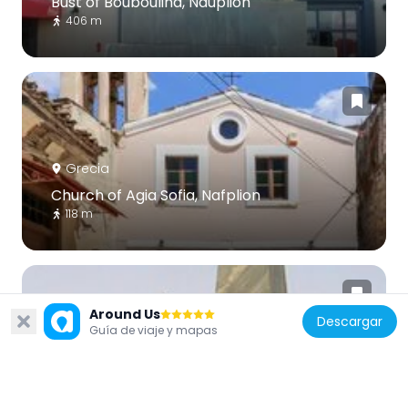
Bust of Bouboulina, Nauplion
406 m
Grecia
Church of Agia Sofia, Nafplion
118 m
Around Us
Descargar
Guía de viaje y mapas
Grecia
Memorial of the French Philhellenes
342 m