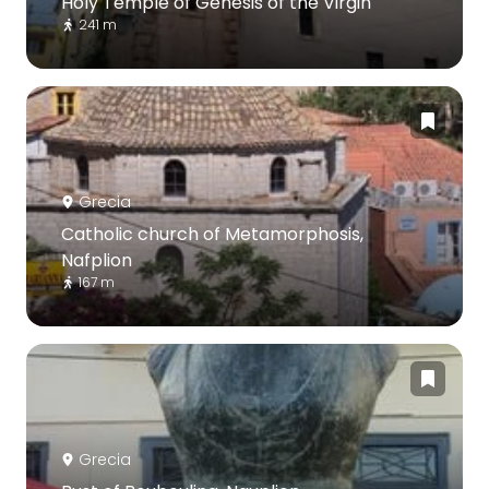
Holy Temple of Genesis of the Virgin
241 m
Grecia
Catholic church of Metamorphosis,
Nafplion
167 m
Grecia