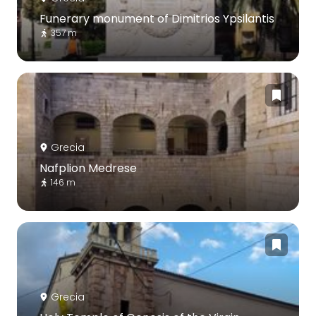
Funerary monument of Dimitrios Ypsilantis
357 m
Grecia
Nafplion Medrese
146 m
Grecia