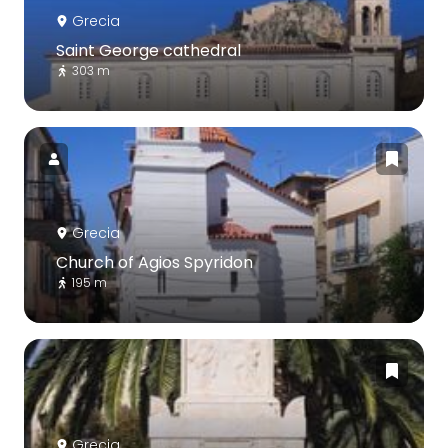
Grecia
Saint George cathedral
303 m
Grecia
Church of Agios Spyridon
195 m
Grecia