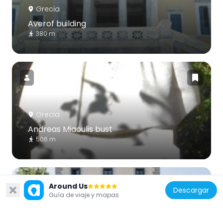
Grecia
Averof building
380 m
Grecia
Andreas Miaoulis bust
506 m
Around Us
Descargar
Guía de viaje y mapas
Grecia