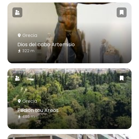
Grecia
Dios del cabo Artemisio
322 m
Grecia
Pedion tou Areos
486 m