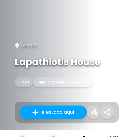
Grecia
Lapathiotis House
Casa
Edificio protegido de Grecia
He estado aquí