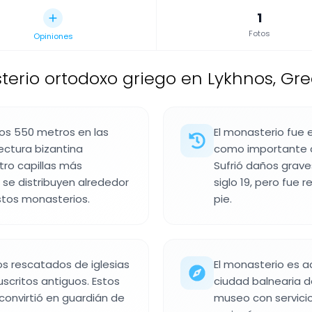
1
Fotos
Opiniones
erio ortodoxo griego en Lykhnos, Gre
nos 550 metros en las
El monasterio fue es
ectura bizantina
como importante ce
atro capillas más
Sufrió daños grave
 se distribuyen alrededor
siglo 19, pero fue
estos monasterios.
pie.
s rescatados de iglesias
El monasterio es a
scritos antiguos. Estos
ciudad balnearia d
convirtió en guardián de
museo con servicio