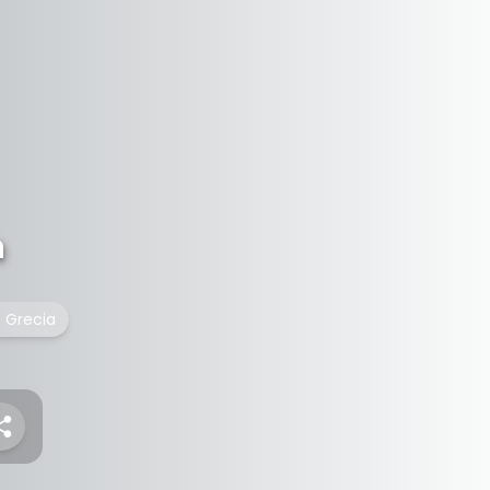
n
e Grecia