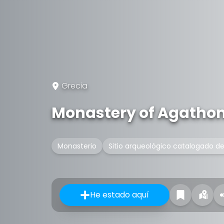
Grecia
Monastery of Agatho
Monasterio
Sitio arqueológico catalogado d
He estado aquí