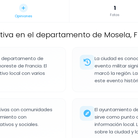
1
Fotos
Opiniones
ativa en el departamento de Mosela, 
l departamento de
La ciudad es conoc
noreste de Francia. El
evento militar sign
ivo local con varios
marcó la región. L
este evento históri
tivas con comunidades
El ayuntamiento de
amiento con
sirve como punto c
ivos y sociales.
información local.
sobre la ciudad y lo