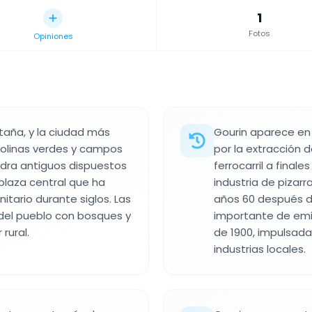
1
Fotos
Opiniones
taña, y la ciudad más
Gourin aparece en 
colinas verdes y campos
por la extracción de
iedra antiguos dispuestos
ferrocarril a finale
plaza central que ha
industria de pizarr
tario durante siglos. Las
años 60 después d
del pueblo con bosques y
importante de emi
rural.
de 1900, impulsada
industrias locales.