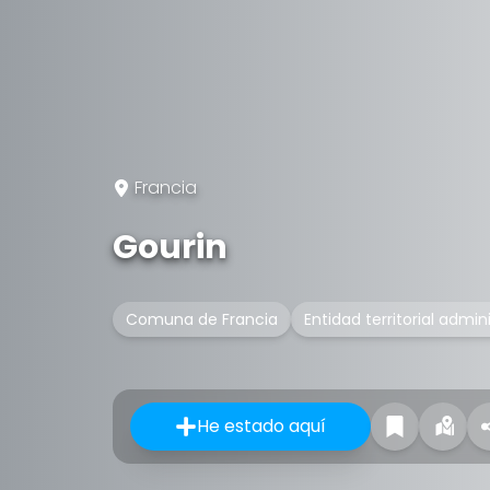
Francia
Gourin
Comuna de Francia
Entidad territorial admin
He estado aquí