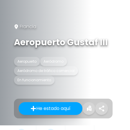
Francia
Aeropuerto Gustaf III
Aeropuerto
Aeródromo
Aeródromo de tráfico comercial
En funcionamiento
He estado aquí