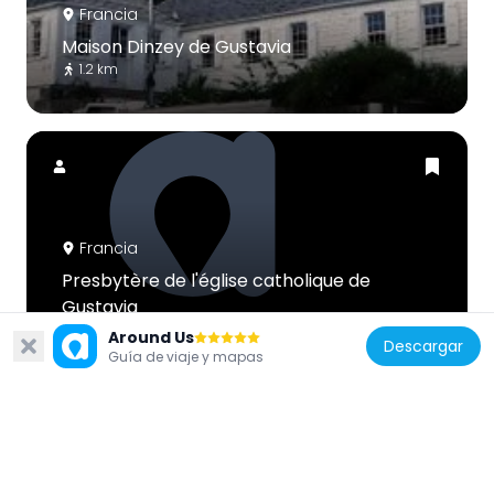
Francia
Maison Dinzey de Gustavia
1.2 km
Francia
Presbytère de l'église catholique de
Gustavia
1.2 km
Around Us
Descargar
Guía de viaje y mapas