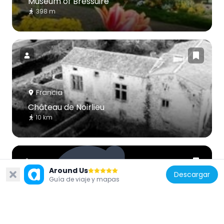
Museum of Bressuire
398 m
Francia
Château de Noirlieu
10 km
Around Us
Descargar
Guía de viaje y mapas
Francia
Chapelle des Rosiers de Saint-Clémentin
11.8 km