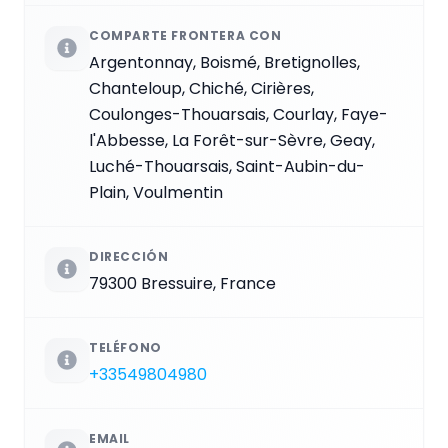
COMPARTE FRONTERA CON
Argentonnay, Boismé, Bretignolles,
Chanteloup, Chiché, Cirières,
Coulonges-Thouarsais, Courlay, Faye-
l'Abbesse, La Forêt-sur-Sèvre, Geay,
Luché-Thouarsais, Saint-Aubin-du-
Plain, Voulmentin
DIRECCIÓN
79300 Bressuire, France
TELÉFONO
+33549804980
EMAIL