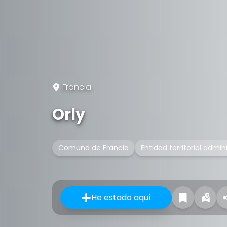
Francia
Orly
Comuna de Francia
Entidad territorial admin
He estado aquí