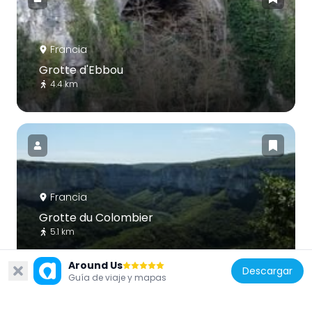
Francia
Grotte d'Ebbou
4.4 km
Francia
Grotte du Colombier
5.1 km
Around Us
Descargar
Guía de viaje y mapas