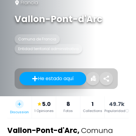
Francia
Vallon-Pont-d'Arc
Comuna de Francia
Entidad territorial administrativa
He estado aquí
5.0
8
1
49.7k
1 Opiniones
Fotos
Collections
Popularidad
Discussion
Vallon-Pont-d'Arc
,
Comuna