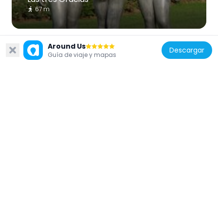
67 m
Around Us
Descargar
Guía de viaje y mapas
Francia
Pomone
67 m
Francia
Flore
67 m