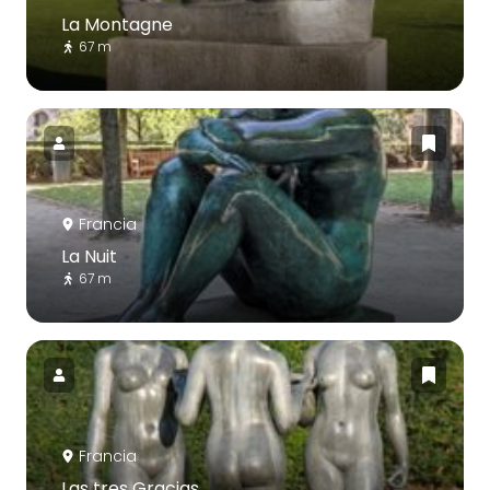
La Montagne
67 m
Francia
La Nuit
67 m
Francia
Las tres Gracias