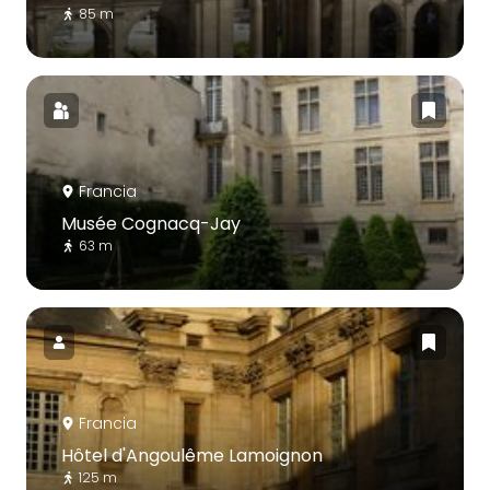
85 m
Francia
Musée Cognacq-Jay
63 m
Francia
Hôtel d'Angoulême Lamoignon
125 m