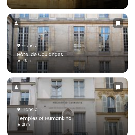
Francia
Hôtel de Coulanges
145 m
Francia
Temples of Humankind
21 m