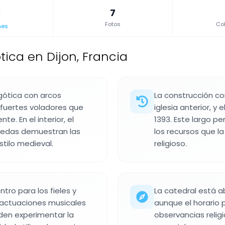
7
Fotos
Col
nes
tica en Dijon, Francia
 gótica con arcos
La construcción co
fuertes voladores que
iglesia anterior, y 
. En el interior, el
1393. Este largo pe
óvedas demuestran las
los recursos que l
tilo medieval.
religioso.
tro para los fieles y
La catedral está ab
 actuaciones musicales
aunque el horario 
eden experimentar la
observancias religi