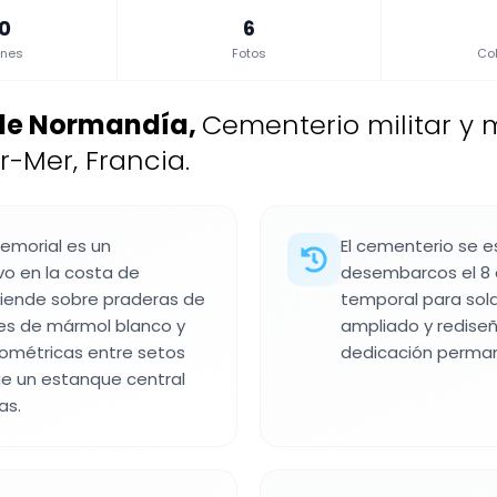
.0
6
ones
Fotos
Col
de Normandía
,
Cementerio militar 
-Mer, Francia.
emorial es un
El cementerio se e
vo en la costa de
desembarcos el 8 
xtiende sobre praderas de
temporal para sold
ces de mármol blanco y
ampliado y rediseñ
geométricas entre setos
dedicación permane
ue un estanque central
as.