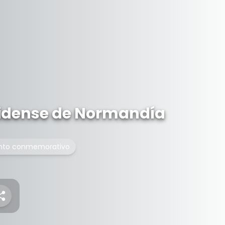
idense de Normandía
to conmemorativo