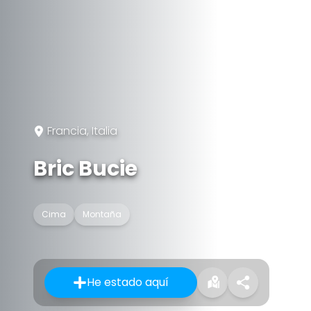
Francia, Italia
Bric Bucie
Cima
Montaña
He estado aquí