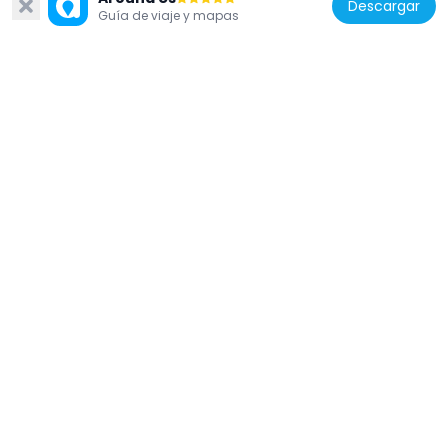
Descargar
Guía de viaje y mapas
Francia
Grand Queyron
2.9 km
Italia
Punta Cialancia
7.6 km