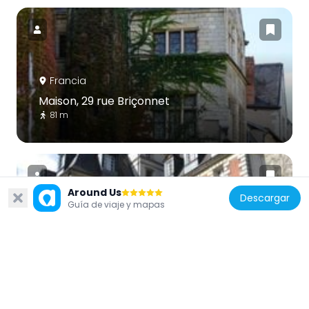
Francia
Maison, 29 rue Briçonnet
81 m
Around Us
Descargar
Guía de viaje y mapas
Francia
Hôtel
125 m