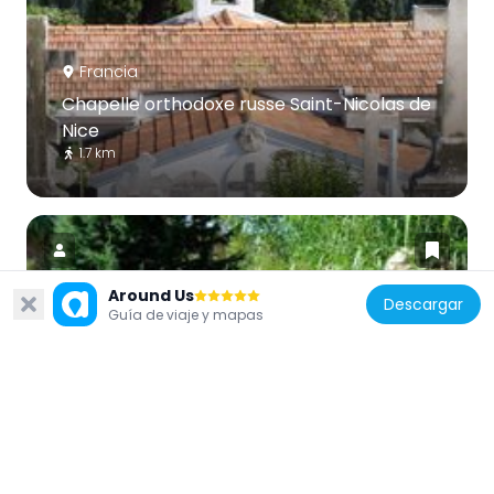
Francia
Chapelle orthodoxe russe Saint-Nicolas de
Nice
1.7 km
Around Us
Descargar
Guía de viaje y mapas
Francia
Jardín Botánico de Niza
2 km