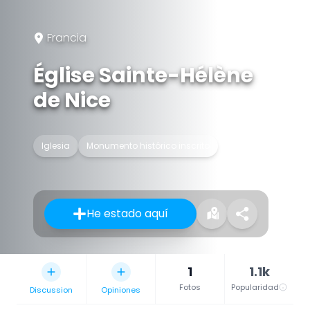
Francia
Église Sainte-Hélène
de Nice
Iglesia
Monumento histórico inscrito
He estado aquí
1
1.1k
Fotos
Popularidad
Discussion
Opiniones