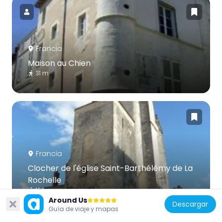
Francia
Maison au Chien
31 m
Francia
Clocher de l'église Saint-Barthélémy de La
Rochelle
103 m
Around Us
Descargar
Guía de viaje y mapas