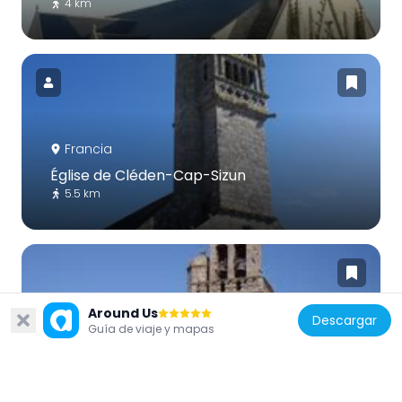
4 km
Francia
Église de Cléden-Cap-Sizun
5.5 km
Around Us
Descargar
Guía de viaje y mapas
Francia
Église Saint-Primel à Primelin
8.2 km