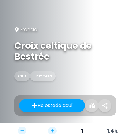
Francia
Croix celtique de
Bestrée
Cruz
Cruz celta
He estado aquí
1
1.4k