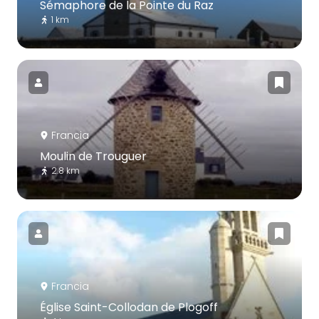
Sémaphore de la Pointe du Raz
1 km
Francia
Moulin de Trouguer
2.8 km
Francia
Église Saint-Collodan de Plogoff