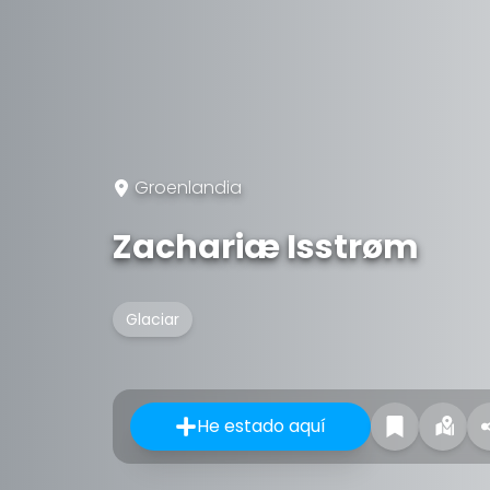
Groenlandia
Zachariæ Isstrøm
Glaciar
He estado aquí