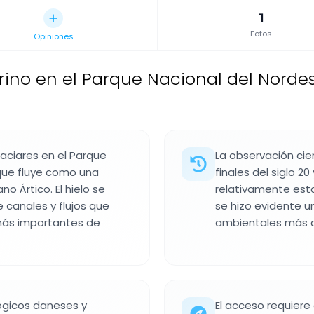
1
Fotos
Opiniones
rino en el Parque Nacional del Norde
laciares en el Parque
La observación cie
que fluye como una
finales del siglo 2
o Ártico. El hielo se
relativamente estab
 canales y flujos que
se hizo evidente 
 más importantes de
ambientales más am
ógicos daneses y
El acceso requiere