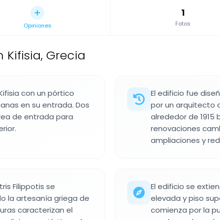
1
Fotos
Opiniones
 Kifisia, Grecia
Kifisia con un pórtico
El edificio fue dis
canas en su entrada. Dos
por un arquitecto
rea de entrada para
alrededor de 1915 b
rior.
renovaciones cambi
ampliaciones y red
is Filippotis se
El edificio se exti
o la artesanía griega de
elevada y piso sup
turas caracterizan el
comienza por la pu