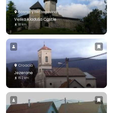
Bosnia y Herzegovina
Velika Kladuša Castle
18 km
Croacia
Jezerane
15.2 km