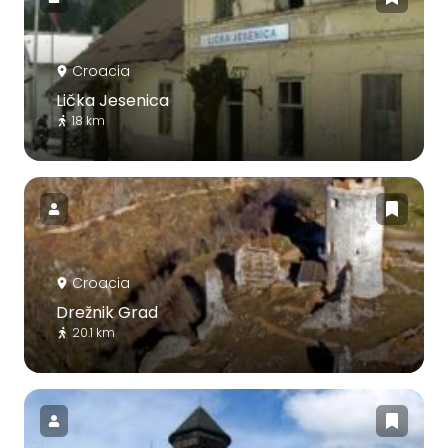
Croacia
Lička Jesenica
18 km
Croacia
Drežnik Grad
20.1 km