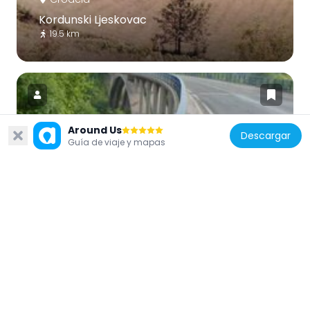
Kordunski Ljeskovac
19.5 km
Around Us
Descargar
Guía de viaje y mapas
Croacia
Smoljanac
20.4 km
Croacia