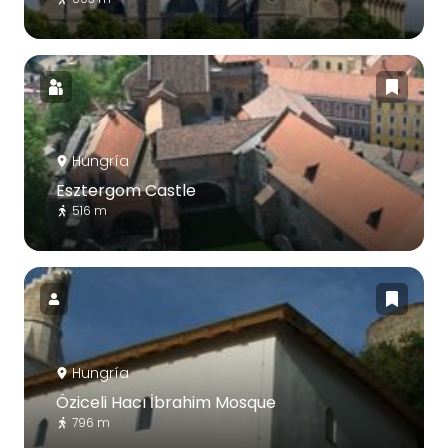
Hungría
Esztergom Castle
516 m
Hungría
Öziceli Hacı İbrahim Mosque
796 m