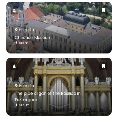
Hungría
Christian Museum
619 m
Hungría
The pipe organ of the Basilica in
Esztergom
589 m