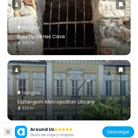
Hungría
Széchy Dénes Cave
592 m
Hungría
Esztergom Metropolitan Library
323 m
Around Us
Descargar
Guía de viaje y mapas