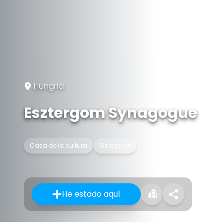
Hungría
Esztergom Synagogue
Casa de la cultura
Sinagoga
He estado aquí