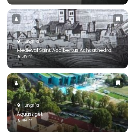
Hungría
Medieval Saint Adalbertus Achcathedral
519 m
Hungría
Aquasziget
414 m