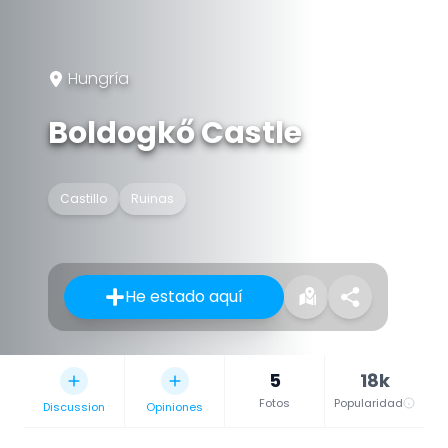
Hungría
Boldogkő Castle
Castillo
Ruinas
He estado aquí
5
18k
Fotos
Popularidad
Discussion
Opiniones