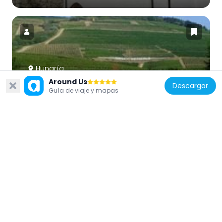
Hungría
Around Us
Tokaj-Bodrogzugi Tájvédelmi Körzet
Descargar
Guía de viaje y mapas
23 km
Hungría
Péchy–Zichy Mansion
985 m