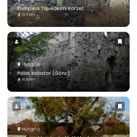
Zempléni Tájvédelmi Körzet
13.4 km
Hungría
Pálos kolostor (Gönc)
16.9 km
Hungría