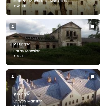
Melczer Mansion in Alsókéked
24 km
Hungría
Patay Mansion
6.9 km
Hungría
Lónyay Mansion
22 km