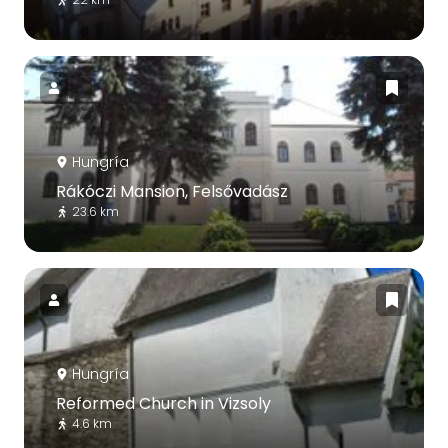
Hungría
Rákóczi Mansion, Felsővadász
23.6 km
Hungría
Reformed Church in Vizsoly
4.6 km