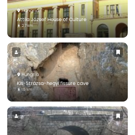
Hungría
Attila József House of Culture
2.7 km
Hungría
Kis-Strázsa-hegyi fissure cave
1.5 km