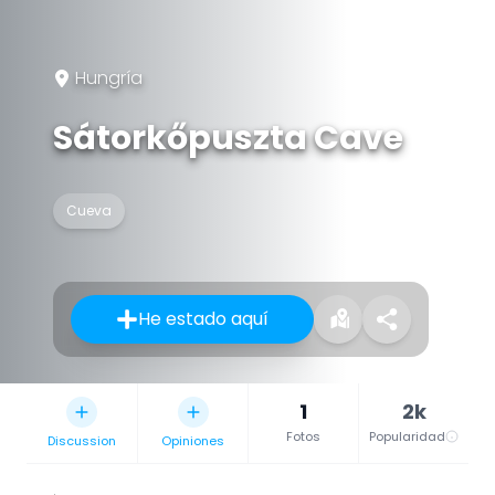
Hungría
Sátorkőpuszta Cave
Cueva
He estado aquí
1
2k
Fotos
Popularidad
Discussion
Opiniones