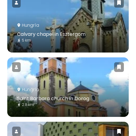
Hungría
Calvary chapel in Esztergom
5 km
Hungría
Saint Barbara church in Dorog
2.8 km