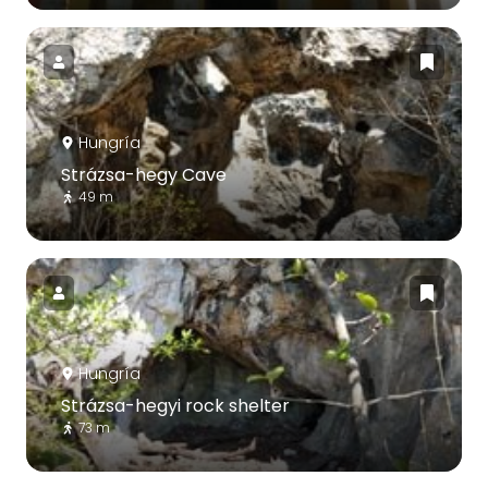
Hungría
Strázsa-hegy Cave
49 m
Hungría
Strázsa-hegyi rock shelter
73 m