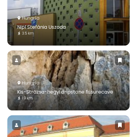
Hungría
Nipl Stefánia Uszoda
3.5 km
Hungría
Kis-Strázsa-hegyi dripstone fissurecave
1.9 km