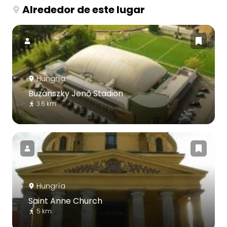
Alrededor de este lugar
Hungría
Buzánszky Jenő Stadion
3.6 km
Hungría
Saint Anne Church
5 km