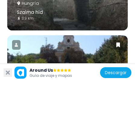
Hungría
Szalma híd
3.9 km
Hungría
Around Us
Descargar
Saint Joseph church in Dorog
Guía de viaje y mapas
3.6 km
Hungría