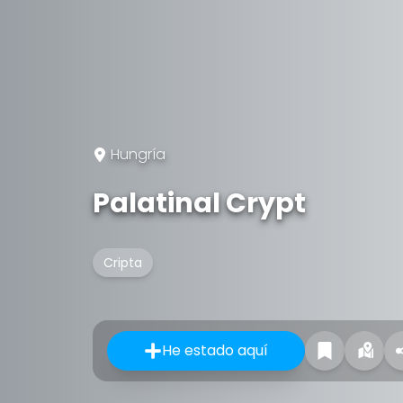
Hungría
Palatinal Crypt
Cripta
He estado aquí