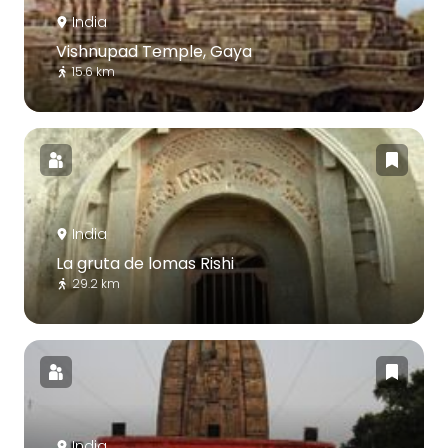
India
Vishnupad Temple, Gaya
15.6 km
India
La gruta de lomas Rishi
29.2 km
India