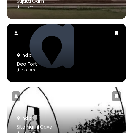
Sujata Garh
5.8 km
India
Deo Fort
57.8 km
India
Sitamarhi Cave
32.8 km