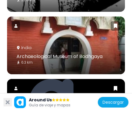
India
Archaeological Museum of Bodhgaya
6.3 km
Around Us
Descargar
Guía de viaje y mapas
India
Mahabodhi Chinese Temple
6.1 km