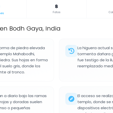
8
Fotos
Col
nes
en Bodh Gaya, India
aforma de piedra elevada
La higuera actual 
 templo Mahabodhi,
tormenta dañara gra
iedra. Sus hojas en forma
fue testigo de la il
suelo gris, donde los
reemplazado media
nte al tronco.
n a diario bajo las ramas
El acceso se realiz
 rojas y doradas suelen
templo, donde se r
cienso o pequeñas
dispositivos electr