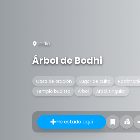
India
Árbol de Bodhi
Casa de oración
Lugar de culto
Patrimoni
Templo budista
Árbol
Árbol singular
He estado aquí