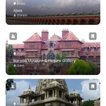
India
Ajwa
21.9 km
India
Baroda Museum & Picture Gallery
2 km
India