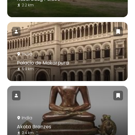
2.2 km
India
Palacio de Makarpura
5.9 km
India
Akota Bronzes
2.4 km