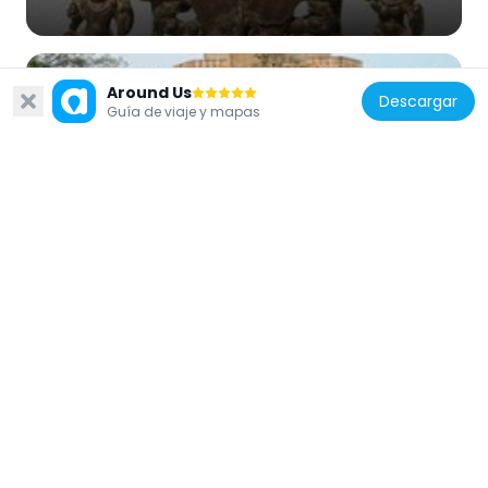
Around Us
Descargar
Guía de viaje y mapas
India
Hazira Maqbara
2.4 km
India
Nyay Mandir
1.6 km