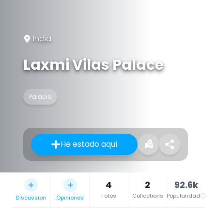
India
Laxmi Vilas Palace
Palacio
He estado aquí
4
2
92.6k
Fotos
Collections
Popularidad
Discussion
Opiniones