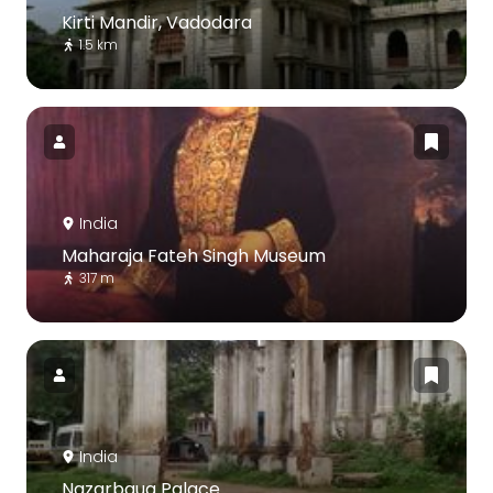
Kirti Mandir, Vadodara
1.5 km
India
Maharaja Fateh Singh Museum
317 m
India
Nazarbaug Palace