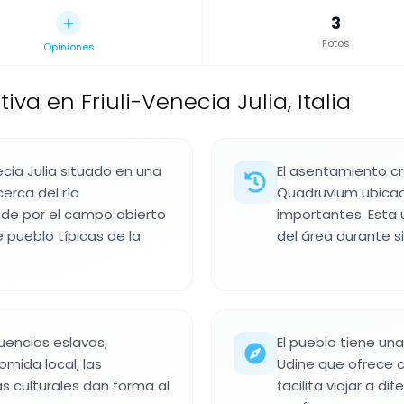
3
Fotos
Opiniones
a en Friuli-Venecia Julia, Italia
cia Julia situado en una
El asentamiento cr
erca del río
Quadruvium ubicad
nde por el campo abierto
importantes. Esta 
e pueblo típicas de la
del área durante si
uencias eslavas,
El pueblo tiene una
omida local, las
Udine que ofrece c
as culturales dan forma al
facilita viajar a di