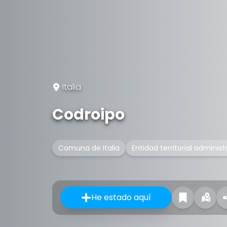
Italia
Codroipo
Comuna de Italia
Entidad territorial administ
He estado aquí